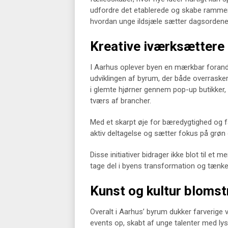
udfordre det etablerede og skabe rammern
hvordan unge ildsjæle sætter dagsordenen 
Kreative iværksættere
I Aarhus oplever byen en mærkbar forandrin
udviklingen af byrum, der både overrasker o
i glemte hjørner gennem pop-up butikker, 
tværs af brancher.
Med et skarpt øje for bæredygtighed og fæ
aktiv deltagelse og sætter fokus på grøn 
Disse initiativer bidrager ikke blot til et 
tage del i byens transformation og tænke
Kunst og kultur blomstr
Overalt i Aarhus’ byrum dukker farverige 
events op, skabt af unge talenter med lys