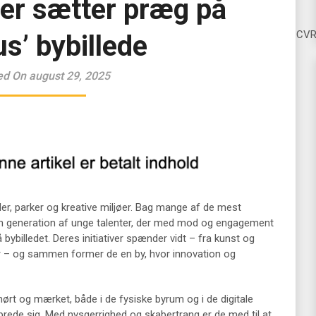
ter sætter præg på
CV
s’ bybillede
ed On august 29, 2025
der, parker og kreative miljøer. Bag mange af de mest
n generation af unge talenter, der med mod og engagement
 bybilledet. Deres initiativer spænder vidt – fra kunst og
nger – og sammen former de en by, hvor innovation og
ørt og mærket, både i de fysiske byrum og i de digitale
sprede sig. Med nysgerrighed og skabertrang er de med til at