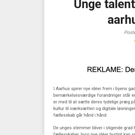
Unge talen
aarhu
Post
I Aarhus spirer nye idéer frem i byens ga
bemærkelsesværdige forandringer står e
er med til at sætte deres tydelige præg på
kultur til iværksætteri og digitale løsni
fællesskab går hånd i hånd.
De unges stemmer bliver i stigende grad h
fællesskaber, hvor nye idéer hurtigt kan 