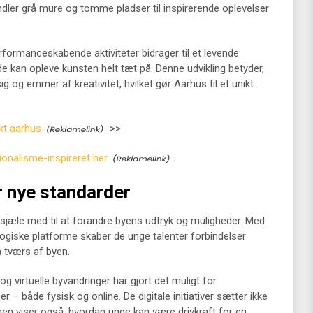
ndler grå mure og tomme pladser til inspirerende oplevelser
rformanceskabende aktiviteter bidrager til et levende
de kan opleve kunsten helt tæt på. Denne udvikling betyder,
g og emmer af kreativitet, hvilket gør Aarhus til et unikt
kt aarhus
>>
ionalisme-inspireret her
.
r nye standarder
ldsjæle med til at forandre byens udtryk og muligheder. Med
logiske platforme skaber de unge talenter forbindelser
å tværs af byen.
og virtuelle byvandringer har gjort det muligt for
– både fysisk og online. De digitale initiativer sætter ikke
men viser også, hvordan unge kan være drivkraft for en