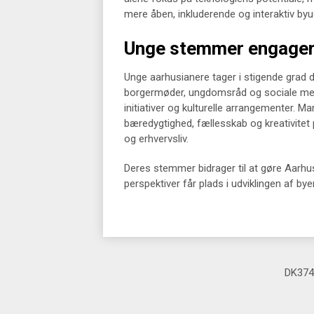
mere åben, inkluderende og interaktiv byud
Unge stemmer engagerer
Unge aarhusianere tager i stigende grad 
borgermøder, ungdomsråd og sociale medie
initiativer og kulturelle arrangementer. Man
bæredygtighed, fællesskab og kreativitet
og erhvervsliv.
Deres stemmer bidrager til at gøre Aarhus
perspektiver får plads i udviklingen af b
DK374