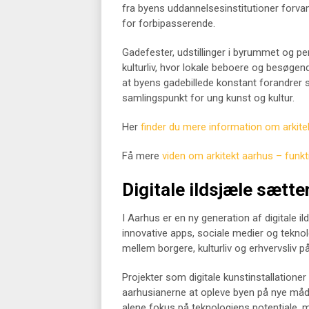
fra byens uddannelsesinstitutioner forva
for forbipasserende.
Gadefester, udstillinger i byrummet og pe
kulturliv, hvor lokale beboere og besøgen
at byens gadebillede konstant forandrer si
samlingspunkt for ung kunst og kultur.
Her
finder du mere information om arkite
Få mere
viden om arkitekt aarhus – funkt
Digitale ildsjæle sætte
I Aarhus er en ny generation af digitale i
innovative apps, sociale medier og tekno
mellem borgere, kulturliv og erhvervsliv p
Projekter som digitale kunstinstallationer 
aarhusianerne at opleve byen på nye måder 
alene fokus på teknologiens potentiale, 