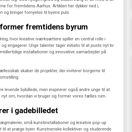
e for fremtidens Aarhus. Artiklen her dykker ned i,
og bringer fornyelse til byens puls.
 former fremtidens byrum
g, hvor kreative iværksættere spiller en central rolle i
g engagerer. Unge talenter tager initiativ til at puste nyt liv
midlertidige installationer og innovative samarbejder på
llesskab skaber de projekter, der inviterer borgerne til
omstilling.
mere levende bybillede, men inspirerer også andre unge til at
 nyt om, hvordan vi bruger og former vores fælles rum.
er i gadebilledet
vægmalerier, små kunstinstallationer og kreative pop-up
t til at præge byen. Kunstneriske kollektiver og studerende