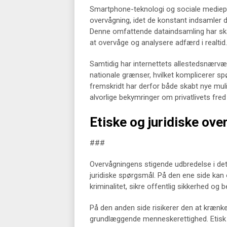
Smartphone-teknologi og sociale mediepl
overvågning, idet de konstant indsamler 
Denne omfattende dataindsamling har skab
at overvåge og analysere adfærd i realtid.
Samtidig har internettets allestedsnærvær
nationale grænser, hvilket komplicerer sp
fremskridt har derfor både skabt nye muli
alvorlige bekymringer om privatlivets fred
Etiske og juridiske ove
###
Overvågningens stigende udbredelse i de
juridiske spørgsmål. På den ene side kan 
kriminalitet, sikre offentlig sikkerhed og 
På den anden side risikerer den at krænke i
grundlæggende menneskerettighed. Etisk s