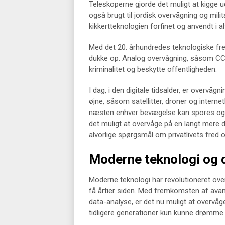
Teleskoperne gjorde det muligt at kigge u
også brugt til jordisk overvågning og mili
kikkertteknologien forfinet og anvendt i al
Med det 20. århundredes teknologiske fr
dukke op. Analog overvågning, såsom CCT
kriminalitet og beskytte offentligheden.
I dag, i den digitale tidsalder, er overvåg
øjne, såsom satellitter, droner og inter
næsten enhver bevægelse kan spores og an
det muligt at overvåge på en langt mere 
alvorlige spørgsmål om privatlivets fred og
Moderne teknologi og d
Moderne teknologi har revolutioneret ove
få årtier siden. Med fremkomsten af ava
data-analyse, er det nu muligt at overvå
tidligere generationer kun kunne drømme