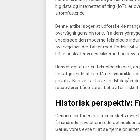
big data og internettet af ting (IoT), er
altomfattende.
Denne artikel søger at udforske de mange f
overvågningens historie, fra dens ydmyge 
undersøge den moderne teknologis indvirk
overvejelser, der følger med. Endelig vil v
både beskytter vores sikkerhed og bevar
Uanset om du er en teknologiekspert, en po
det afgørende at forstå de dynamikker og
privatliv. Kun ved at have en dybdegående 
respekterer både vores behov for sikkerhed 
Historisk perspektiv: Fr
Gennem historien har menneskets evne til 
århundrede revolutionerede opfindelsen af
Galilei, vores evne til at se fjerne objekt