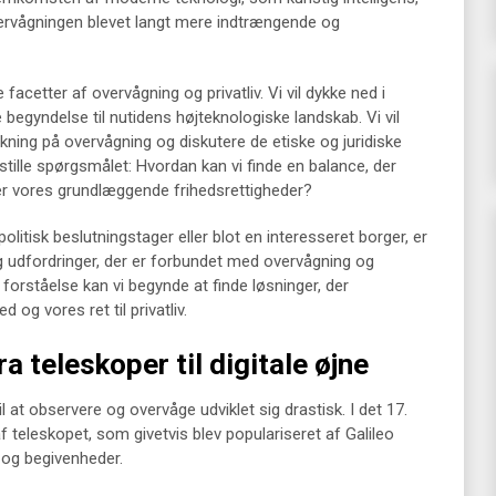
 overvågningen blevet langt mere indtrængende og
acetter af overvågning og privatliv. Vi vil dykke ned i
begyndelse til nutidens højteknologiske landskab. Vi vil
ning på overvågning og diskutere de etiske og juridiske
i stille spørgsmålet: Hvordan kan vi finde en balance, der
er vores grundlæggende frihedsrettigheder?
litisk beslutningstager eller blot en interesseret borger, er
 udfordringer, der er forbundet med overvågning og
forståelse kan vi begynde at finde løsninger, der
og vores ret til privatliv.
a teleskoper til digitale øjne
at observere og overvåge udviklet sig drastisk. I det 17.
 teleskopet, som givetvis blev populariseret af Galileo
er og begivenheder.