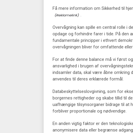
Få mere information om Sikkerhed til h
.
Overvågning kan spille en central rolle i 
opdage og forhindre farer i tide. På den and
fundamentale principper i ethvert demokra
overvågningen bliver for omfattende eller
For at finde denne balance må vi først o
ansvarlighed i brugen af overvågningstek
indsamler data, skal være åbne omkring d
anvendes til deres erklærede formål.
Databeskyttelseslovgivning, som for eksem
borgernes rettigheder og skabe tillid til
uafhængige tilsynsorganer bidrage til at h
forbliver proportionale og nødvendige.
En anden vigtig faktor er den teknologiske 
anonymisere data eller begrænse adgange