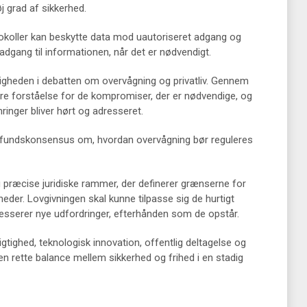
j grad af sikkerhed.
okoller kan beskytte data mod uautoriseret adgang og
adgang til informationen, når det er nødvendigt.
ligheden i debatten om overvågning og privatliv. Gennem
ere forståelse for de kompromiser, der er nødvendige, og
ringer bliver hørt og adresseret.
amfundskonsensus om, hvordan overvågning bør reguleres
g præcise juridiske rammer, der definerer grænserne for
heder. Lovgivningen skal kunne tilpasse sig de hurtigt
esserer nye udfordringer, efterhånden som de opstår.
ghed, teknologisk innovation, offentlig deltagelse og
den rette balance mellem sikkerhed og frihed i en stadig