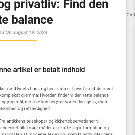
g privatliv: Find den
CV
te balance
ed On august 19, 2024
sker med lynets hast, og hvor data er blevet en af de mest
t komplekst dilemma: Hvordan finder vi den rette balance
t spørgsmål, der ikke kun berører vores daglige liv, men
ikkerhed og retfærdighed.
a antikkens teleskoper og kikkertobservationer til
 mennesket altid søgt måder at skaffe sig information og
emkomsten af moderne teknologi, som kunstig intelligens,