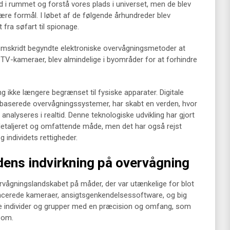
d i rummet og forstå vores plads i universet, men de blev
tære formål. I løbet af de følgende århundreder blev
t fra søfart til spionage.
emskridt begyndte elektroniske overvågningsmetoder at
V-kameraer, blev almindelige i byområder for at forhindre
ning ikke længere begrænset til fysiske apparater. Digitale
netbaserede overvågningssystemer, har skabt en verden, hvor
alyseres i realtid. Denne teknologiske udvikling har gjort
detaljeret og omfattende måde, men det har også rejst
 individets rettigheder.
ens indvirkning på overvågning
rvågningslandskabet på måder, der var utænkelige for blot
ncerede kameraer, ansigtsgenkendelsessoftware, og big
ge individer og grupper med en præcision og omfang, som
 om.