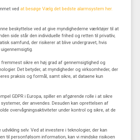
jemmet ved
at besøge Vælg det bedste alarmsystem her.
denne beskyttelse ved at give myndighederne værktøjer til at
en side står den individuelle frihed og retten til privatliv,
tisk samfund, der risikerer at blive undergravet, hvis
 uigennemsigtig.
g fremmest sikre en høj grad af gennemsigtighed og
nologier. Det betyder, at myndigheder og virksomheder, der
eres praksis og formål, samt sikre, at dataene kun
pel GDPR i Europa, spiller en afgørende rolle i at sikre
 de systemer, der anvendes. Desuden kan oprettelsen af
olde overvågningsaktiviteter under kontrol og sikre, at de
udvikling selv. Ved at investere i teknologier, der kan
n til personfølsom information, kan vi mindske risikoen