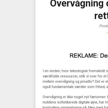
Overvågning o
ret
Post
I en verden, hvor teknologisk fremskridt 
værdifulde ressourcer, står vi over for e
mellem overvågning og privatliv? Det er e
også fundamentale værdier som frihed, s
Overvågning er ikke noget nyt fænomen. Fr
nutidens sofistikerede digitale øjne, har
kontrollere omgivelserne på. Men med fr