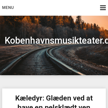
Skip
MENU
to
content
Kobenhavnsmusikteater.
Kæledyr: Glæden ved at
have en pelsklædt ven