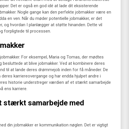
pper. Det er også en god idé at lade dit eksisterende
 jobmakker. Nogle gange kan den perfekte jobmakker være en
ndda en ven. Når du møder potentielle jobmakker, er det
er, og hvordan I planlægger at støtte hinanden. Dette vil
g forpligtede til processen.
bmakker
 jobmakker. For eksempel, Maria og Tomas, der mødtes
 besluttede at blive jobmakker. Ved at kombinere deres
and til at lande deres drømmejob inden for få måneder. De
deres karriereovergange og har endda hjulpet andre i
res historie understreger værdien af et stærkt samarbejde
på ens karriere.
 et stærkt samarbejde med
ed din jobmakker er kommunikation nøglen. Det er vigtigt