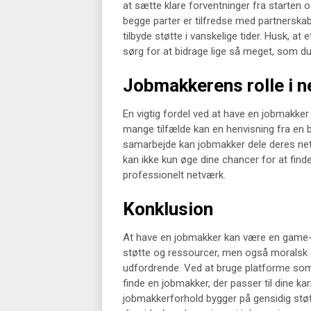
at sætte klare forventninger fra starten 
begge parter er tilfredse med partnerskab
tilbyde støtte i vanskelige tider. Husk, at
sørg for at bidrage lige så meget, som d
Jobmakkerens rolle i n
En vigtig fordel ved at have en jobmakker
mange tilfælde kan en henvisning fra en be
samarbejde kan jobmakker dele deres netv
kan ikke kun øge dine chancer for at fin
professionelt netværk.
Konklusion
At have en jobmakker kan være en game-ch
støtte og ressourcer, men også moralsk 
udfordrende. Ved at bruge platforme som
finde en jobmakker, der passer til dine ka
jobmakkerforhold bygger på gensidig stø