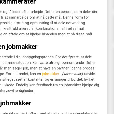
dskammerater
 også leder efter arbejde. Det er en person, som deler din
ig til at samarbejde om at nå dette mål. Denne form for
ensidig støtte og opmuntring til at dele netværk og
n kraftfuld allieret, er kombinationen af fælles mål,
 og en aftale om at hjælpe hinanden med at nå disse mål.
 en jobmakker
rende i din jobsøgningsproces. For det første, at dele
i samme situation, kan være utroligt opmuntrende. Det er
 når man søger job, men at have en partner i denne proces
pe. For det andet, kan en
jobmakker
udvide
 sit eget sæt af kontakter og erfaringer til bordet, hvilket
t lukkede. Endelig, kan feedback fra en jobmakker hjælpe dig
interviewfærdigheder.
 jobmakker
vide dit netværk. Start med at deltage i brancherelaterede