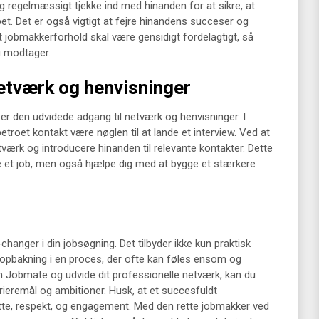
og regelmæssigt tjekke ind med hinanden for at sikre, at
et. Det er også vigtigt at fejre hinandens succeser og
 et jobmakkerforhold skal være gensidigt fordelagtigt, så
u modtager.
etværk og henvisninger
 er den udvidede adgang til netværk og henvisninger. I
troet kontakt være nøglen til at lande et interview. Ved at
ærk og introducere hinanden til relevante kontakter. Dette
de et job, men også hjælpe dig med at bygge et stærkere
anger i din jobsøgning. Det tilbyder ikke kun praktisk
opbakning i en proces, der ofte kan føles ensom og
 Jobmate og udvide dit professionelle netværk, kan du
rrieremål og ambitioner. Husk, at et succesfuldt
tte, respekt, og engagement. Med den rette jobmakker ved