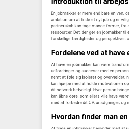
Introduktion til arbej
En jobmakker er mere end bare en ven, der
ambition om at finde et nyt job og er vill
partnerskab kan tage mange former, fra g
ressourcer. Det, der gør en jobmakker til e
forskellige færdigheder og perspektiver,
Fordelene ved at have
At have en jobmakker kan være transforme
udfordringer og succeser med en person 
nemt at føle sig isoleret og overvældet,
kan hjælpe med at holde motivationen op
dit netværk betydeligt. Hver person bringer
kan åbne døre, som ellers ville have være
med at forbedre dit CV, ansøgninger, og 
Hvordan finder man en
At finde en jobmakker begynder med at ud