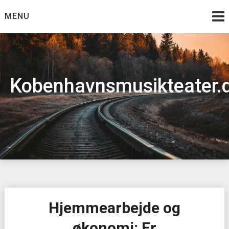
Skip
MENU
to
content
Kobenhavnsmusikteater.
Hjemmearbejde og
økonomi: Er