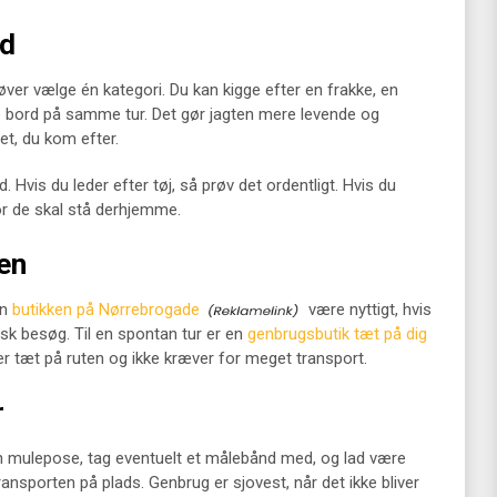
nd
øver vælge én kategori. Du kan kigge efter en frakke, en
lle bord på samme tur. Det gør jagten mere levende og
et, du kom efter.
 Hvis du leder efter tøj, så prøv det ordentligt. Hvis du
vor de skal stå derhjemme.
ten
an
butikken på Nørrebrogade
være nyttigt, hvis
isk besøg. Til en spontan tur er en
genbrugsbutik tæt på dig
er tæt på ruten og ikke kræver for meget transport.
r
en mulepose, tag eventuelt et målebånd med, og lad være
ransporten på plads. Genbrug er sjovest, når det ikke bliver