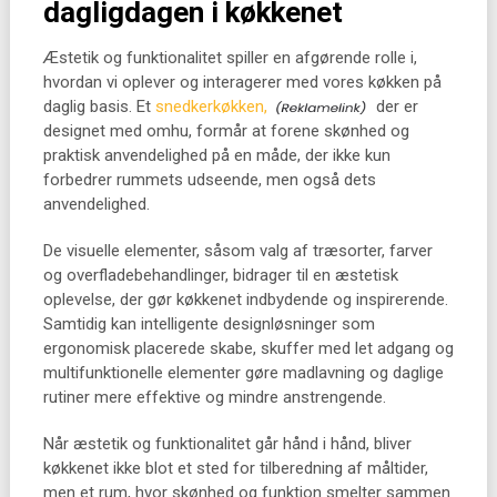
dagligdagen i køkkenet
Æstetik og funktionalitet spiller en afgørende rolle i,
hvordan vi oplever og interagerer med vores køkken på
daglig basis. Et
snedkerkøkken,
der er
designet med omhu, formår at forene skønhed og
praktisk anvendelighed på en måde, der ikke kun
forbedrer rummets udseende, men også dets
anvendelighed.
De visuelle elementer, såsom valg af træsorter, farver
og overfladebehandlinger, bidrager til en æstetisk
oplevelse, der gør køkkenet indbydende og inspirerende.
Samtidig kan intelligente designløsninger som
ergonomisk placerede skabe, skuffer med let adgang og
multifunktionelle elementer gøre madlavning og daglige
rutiner mere effektive og mindre anstrengende.
Når æstetik og funktionalitet går hånd i hånd, bliver
køkkenet ikke blot et sted for tilberedning af måltider,
men et rum, hvor skønhed og funktion smelter sammen