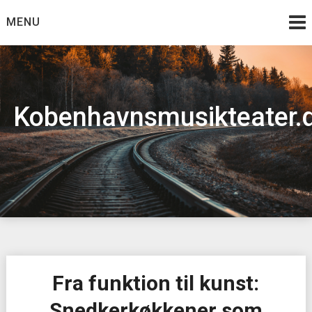
Skip
MENU
to
content
Kobenhavnsmusikteater.
Fra funktion til kunst:
Snedkerkøkkener som