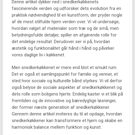
Denne artikel dykker ned i snedkerkøkkenets
fascinerende verden og udforsker dets evolution fra en
praktisk nødvendighed til en kunstform, der pryder nogle
af de mest stilfulde hjem verden over. Vi vil undersøge,
hvordan valget af materialer som træ og de små, men
betydningsfulde detaljer, spiller en afgørende rolle for
det endelige resultat. Derudover ser vi på, hvordan
æstetik og funktionalitet går hånd i hånd og påvirker
vores daglige liv i køkkenet.
Men snedkerkøkkenet er mere end blot et smukt rum.
Det er også et samlingspunkt for familie og venner, et
sted hvor sociale og kulturelle bånd styrkes. Vi vil derfor
også belyse de sociale aspekter af snedkerkøkkenet og
dets rolle som boligens hjerte. Endelig kaster vi et blik på
fremtiden og de innovative og bæredygtige løsninger,
der former næste generation af snedkerkøkkener.
Gennem denne artikel inviteres du til at opdage, hvordan
snedkerkøkkener kan transformere et hjem og skabe en
harmonisk balance mellem funktion og kunst.