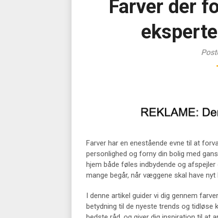
Farver der fo
eksperte
Post
Farver har en enestående evne til at forva
personlighed og forny din bolig med gans
hjem både føles indbydende og afspejler d
mange begår, når væggene skal have nyt l
I denne artikel guider vi dig gennem farv
betydning til de nyeste trends og tidløse 
bedste råd, og giver dig inspiration til 