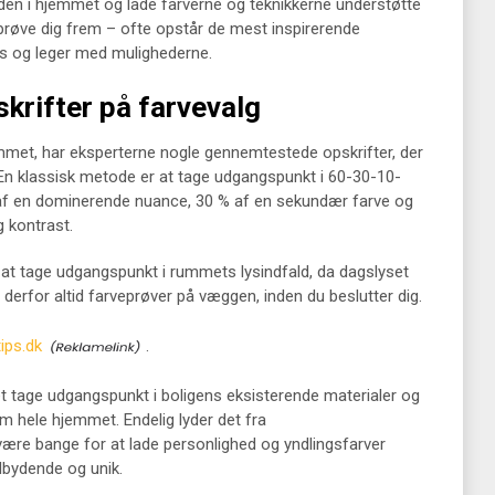
eden i hjemmet og lade farverne og teknikkerne understøtte
t prøve dig frem – ofte opstår de mest inspirerende
løs og leger med mulighederne.
skrifter på farvevalg
emmet, har eksperterne nogle gennemtestede opskrifter, der
 En klassisk metode er at tage udgangspunkt i 60-30-10-
af en dominerende nuance, 30 % af en sekundær farve og
g kontrast.
at tage udgangspunkt i rummets lysindfald, da dagslyset
erfor altid farveprøver på væggen, inden du beslutter dig.
ips.dk
.
get tage udgangspunkt i boligens eksisterende materialer og
em hele hjemmet. Endelig lyder det fra
være bange for at lade personlighed og yndlingsfarver
dbydende og unik.