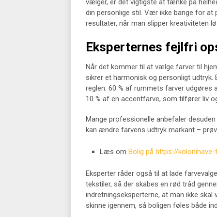
vælger, er det vigtigste at tænke på helh
din personlige stil. Vær ikke bange for a
resultater, når man slipper kreativiteten 
Eksperternes fejlfri op
Når det kommer til at vælge farver til hj
sikrer et harmonisk og personligt udtryk.
reglen: 60 % af rummets farver udgøres 
10 % af en accentfarve, som tilfører liv o
Mange professionelle anbefaler desuden 
kan ændre farvens udtryk markant – prøv d
Læs om
Bolig på https://kolonihave-t
Eksperter råder også til at lade farveval
tekstiler, så der skabes en rød tråd genn
indretningseksperterne, at man ikke skal 
skinne igennem, så boligen føles både in