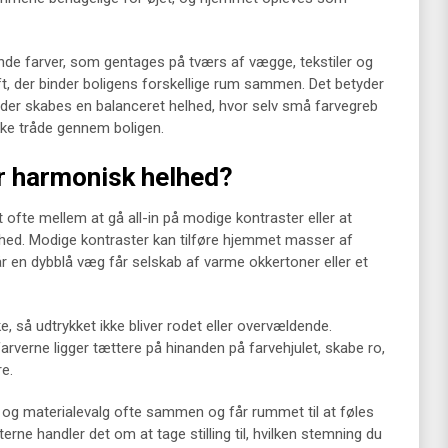
de farver, som gentages på tværs af vægge, tekstiler og
 der binder boligens forskellige rum sammen. Det betyder
t der skabes en balanceret helhed, hvor selv små farvegreb
kke tråde gennem boligen.
r harmonisk helhed?
t ofte mellem at gå all-in på modige kontraster eller at
ed. Modige kontraster kan tilføre hjemmet masser af
r en dybblå væg får selskab af varme okkertoner eller et
 så udtrykket ikke bliver rodet eller overvældende.
rverne ligger tættere på hinanden på farvehjulet, skabe ro,
e.
r og materialevalg ofte sammen og får rummet til at føles
rne handler det om at tage stilling til, hvilken stemning du