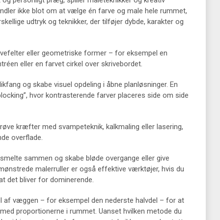
t og personligt præg, spiller maleteknikker og kreativ
ndler ikke blot om at vælge én farve og male hele rummet,
llige udtryk og teknikker, der tilføjer dybde, karakter og
vefelter eller geometriske former – for eksempel en
tréen eller en farvet cirkel over skrivebordet.
kfang og skabe visuel opdeling i åbne planløsninger. En
blocking”, hvor kontrasterende farver placeres side om side
prøve kræfter med svampeteknik, kalkmaling eller lasering,
nde overflade.
 smelte sammen og skabe bløde overgange eller give
 mønstrede malerruller er også effektive værktøjer, hvis du
 at det bliver for dominerende.
el af væggen – for eksempel den nederste halvdel – for at
e med proportionerne i rummet. Uanset hvilken metode du