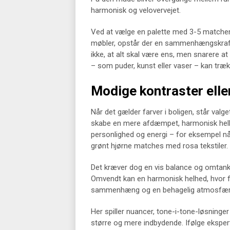
harmonisk og velovervejet.
Ved at vælge en palette med 3-5 matchen
møbler, opstår der en sammenhængskraft,
ikke, at alt skal være ens, men snarere a
– som puder, kunst eller vaser – kan træ
Modige kontraster elle
Når det gælder farver i boligen, står valge
skabe en mere afdæmpet, harmonisk helh
personlighed og energi – for eksempel nå
grønt hjørne matches med rosa tekstiler.
Det kræver dog en vis balance og omtanke,
Omvendt kan en harmonisk helhed, hvor fa
sammenhæng og en behagelig atmosfær
Her spiller nuancer, tone-i-tone-løsninge
større og mere indbydende. Ifølge eksperte