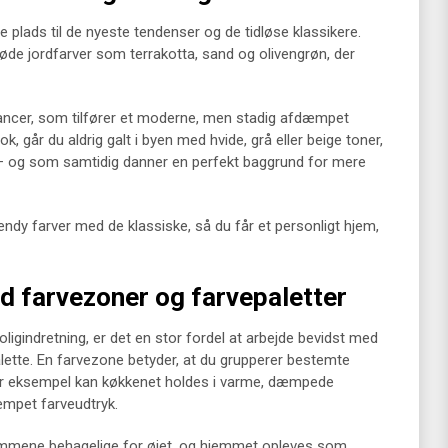
de plads til de nyeste tendenser og de tidløse klassikere.
bløde jordfarver som terrakotta, sand og olivengrøn, der
uancer, som tilfører et moderne, men stadig afdæmpet
k, går du aldrig galt i byen med hvide, grå eller beige toner,
g – og som samtidig danner en perfekt baggrund for mere
ndy farver med de klassiske, så du får et personligt hjem,
farvezoner og farvepaletter
oligindretning, er det en stor fordel at arbejde bevidst med
tte. En farvezone betyder, at du grupperer bestemte
for eksempel kan køkkenet holdes i varme, dæmpede
æmpet farveudtryk.
mmene behagelige for øjet, og hjemmet opleves som