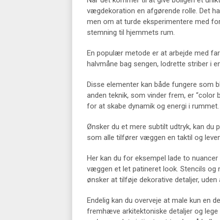
Når det kommer til at give boligen et unik
vægdekoration en afgørende rolle. Det ha
men om at turde eksperimentere med forske
stemning til hjemmets rum.
En populær metode er at arbejde med far
halvmåne bag sengen, lodrette striber i en
Disse elementer kan både fungere som bli
anden teknik, som vinder frem, er “color 
for at skabe dynamik og energi i rummet.
Ønsker du et mere subtilt udtryk, kan du 
som alle tilfører væggen en taktil og leve
Her kan du for eksempel lade to nuancer
væggen et let patineret look. Stencils og
ønsker at tilføje dekorative detaljer, uden
Endelig kan du overveje at male kun en d
fremhæve arkitektoniske detaljer og leg