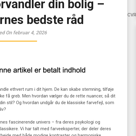
rvandler din bolig –
CV
rnes bedste råd
ed On februar 4, 2026
ndle ethvert rum i dit hjem. De kan skabe stemning, tilføje
ke få greb. Men hvordan vælger du de rette nuancer, så dit
in stil? Og hvordan undgår du de klassiske farvefejl, som
iv?
ernes fascinerende univers – fra deres psykologi og
klassikere. Vi har talt med farveeksperter, der deler deres
at arbejde med både modige kontraster og harmoniske