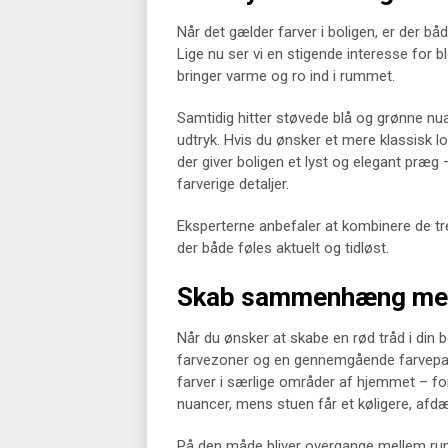
Når det gælder farver i boligen, er der bå
Lige nu ser vi en stigende interesse for 
bringer varme og ro ind i rummet.
Samtidig hitter støvede blå og grønne n
udtryk. Hvis du ønsker et mere klassisk loo
der giver boligen et lyst og elegant præ
farverige detaljer.
Eksperterne anbefaler at kombinere de tre
der både føles aktuelt og tidløst.
Skab sammenhæng med 
Når du ønsker at skabe en rød tråd i din b
farvezoner og en gennemgående farvepale
farver i særlige områder af hjemmet – 
nuancer, mens stuen får et køligere, afd
På den måde bliver overgange mellem ru