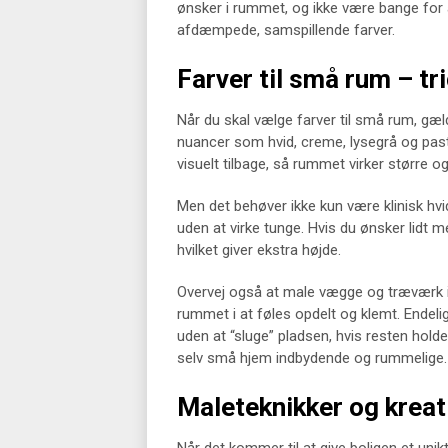
ønsker i rummet, og ikke være bange fo
afdæmpede, samspillende farver.
Farver til små rum – tr
Når du skal vælge farver til små rum, gæl
nuancer som hvid, creme, lysegrå og pastel
visuelt tilbage, så rummet virker større o
Men det behøver ikke kun være klinisk hvid
uden at virke tunge. Hvis du ønsker lidt 
hvilket giver ekstra højde.
Overvej også at male vægge og træværk 
rummet i at føles opdelt og klemt. Endel
uden at “sluge” pladsen, hvis resten holde
selv små hjem indbydende og rummelige.
Maleteknikker og krea