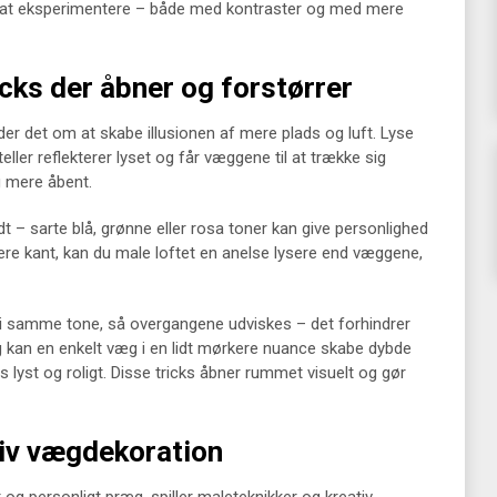
r at eksperimentere – både med kontraster og med mere
icks der åbner og forstørrer
der det om at skabe illusionen af mere plads og luft. Lyse
ler reflekterer lyset og får væggene til at trække sig
g mere åbent.
t – sarte blå, grønne eller rosa toner kan give personlighed
mere kant, kan du male loftet en anelse lysere end væggene,
i samme tone, så overgangene udviskes – det forhindrer
ig kan en enkelt væg i en lidt mørkere nuance skabe dybde
s lyst og roligt. Disse tricks åbner rummet visuelt og gør
tiv vægdekoration