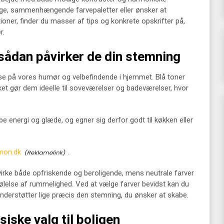
ge, sammenhængende farvepaletter eller ønsker at
ner, finder du masser af tips og konkrete opskrifter på,
r.
sådan påvirker de din stemning
lse på vores humør og velbefindende i hjemmet. Blå toner
ket gør dem ideelle til soveværelser og badeværelser, hvor
 energi og glæde, og egner sig derfor godt til køkken eller
mmon.dk
.
virke både opfriskende og beroligende, mens neutrale farver
lelse af rummelighed. Ved at vælge farver bevidst kan du
derstøtter lige præcis den stemning, du ønsker at skabe.
iske valg til boligen