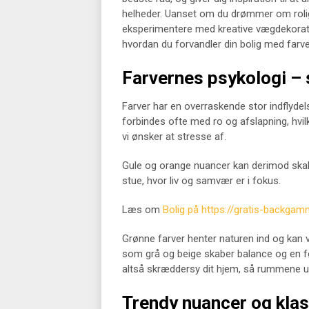
helheder. Uanset om du drømmer om roli
eksperimentere med kreative vægdekoratio
hvordan du forvandler din bolig med farve
Farvernes psykologi – 
Farver har en overraskende stor indflyde
forbindes ofte med ro og afslapning, hvil
vi ønsker at stresse af.
Gule og orange nuancer kan derimod skabe
stue, hvor liv og samvær er i fokus.
Læs om
Bolig på https://gratis-backga
Grønne farver henter naturen ind og kan 
som grå og beige skaber balance og en fø
altså skræddersy dit hjem, så rummene un
Trendy nuancer og klass