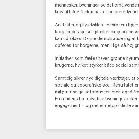
mennesker, bygninger og det omgivende mil
krav til både funktionalitet og bæredygtig
Arkitekter og byudviklere inddrager i hø
borgerinddragelse i planlægningsprocesse
kan udfoldes. Denne demokratisering af by
opføres for borgerne, men i lige så høj 
Initiativer som fælleshaver, grønne byrum
brugerne, hvilket styrker både social sam
Samtidig sikrer nye digitale værktøjer, at
sociale og geografiske skel. Resultatet e
miljømæssige udfordringer, men også fremm
Fremtidens bæredygtige bygningsværker 
engagement – og det er netop i dette samsp