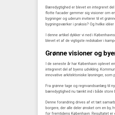
Bæredygtighed er blevet en integreret del
flotte facader gemmer sig visioner om e
bygninger og uderum inviterer til et grø
bygningsværker i praksis? Og hvilke idéer
I denne artikel dykker vi ned i København
blevet et af de vigtigste redskaber i kam
Grønne visioner og bye
I de seneste år har København oplevet en
integreret del af byens udvikling. Kommu
innovative arkitektoniske løsninger, som pr
Fra grønne tage og regnvandsanlæg til nye
bæredygtighed nu tænkt ind i både store
Denne forandring drives af et tæt samarb
borgere, der alle deler ønsket om en by, h
for fremtidens København. Resultatet er 