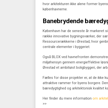
hvor arkitekturen ikke alene former byens
københavnerne.
Banebrydende bæredygt
København har de seneste år markeret si
række innovative bygningsværker, der sæt
Ressourcerækkerne i Ørestad, hvor genbr
centrale elementer i byggeriet.
Også BLOX ved havnefronten demonstrere
miljøhensyn gennem energieffektive løsnin
Ørestad et ambitiøst boligbyggeri, der arb
Fælles for disse projekter er, at de ikk
attraktive rammer for byens borgere. De
bæredygtighed og arkitektonisk kvalitet k
Her finder du mere information
om arkit
>>