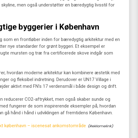
 skyline, men også understøtter en bæredygtig livsstil for
ige byggerier i København
g som en frontløber inden for bæredygtig arkitektur med en
ter nye standarder for grønt byggeri. Et eksempel er
ugte mursten og træ fra certificerede skove indgår som
r, hvordan moderne arkitektur kan kombinere æstetik med
ger og fleksibel indretning. Derudover er UN17 Village i
ejder aktivt med FN’s 17 verdensmål i både design og drift.
e kun reducerer CO2-aftrykket, men også skaber sunde og
rmed fungerer de som inspirerende eksempler på, hvordan
an gå hånd i hånd i udviklingen af fremtidens København.
ekt københavn – iscenesat ankomstområde