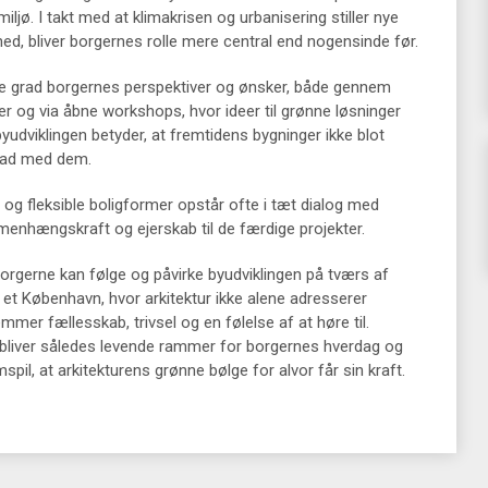
jø. I takt med at klimakrisen og urbanisering stiller nye
hed, bliver borgernes rolle mere central end nogensinde før.
jere grad borgernes perspektiver og ønsker, både gennem
r og via åbne workshops, hvor ideer til grønne løsninger
udviklingen betyder, at fremtidens bygninger ikke blot
grad med dem.
 og fleksible boligformer opstår ofte i tæt dialog med
menhængskraft og ejerskab til de færdige projekter.
 borgerne kan følge og påvirke byudviklingen på tværs af
r et København, hvor arkitektur ikke alene adresserer
er fællesskab, trivsel og en følelse af at høre til.
bliver således levende rammer for borgernes hverdag og
il, at arkitekturens grønne bølge for alvor får sin kraft.