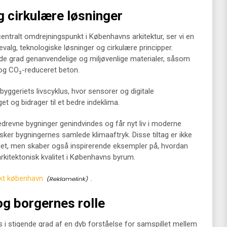
g cirkulære løsninger
centralt omdrejningspunkt i Københavns arkitektur, ser vi en
valg, teknologiske løsninger og cirkulære principper.
gende grad genanvendelige og miljøvenlige materialer, såsom
 og CO₂-reduceret beton.
byggeriets livscyklus, hvor sensorer og digitale
t og bidrager til et bedre indeklima.
nedrevne bygninger genindvindes og får nyt liv i moderne
ker bygningernes samlede klimaaftryk. Disse tiltag er ikke
get, men skaber også inspirerende eksempler på, hvordan
kitektonisk kvalitet i Københavns byrum.
ekt københavn
.
og borgernes rolle
 i stigende grad af en dyb forståelse for samspillet mellem