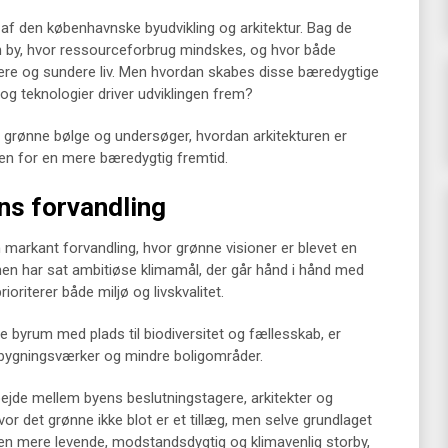
 af den københavnske byudvikling og arkitektur. Bag de
n by, hvor ressourceforbrug mindskes, og hvor både
nnere og sundere liv. Men hvordan skabes disse bæredygtige
 og teknologier driver udviklingen frem?
s grønne bølge og undersøger, hvordan arkitekturen er
pen for en mere bæredygtig fremtid.
ns forvandling
 markant forvandling, hvor grønne visioner er blevet en
nen har sat ambitiøse klimamål, der går hånd i hånd med
ioriterer både miljø og livskvalitet.
 byrum med plads til biodiversitet og fællesskab, er
 bygningsværker og mindre boligområder.
ejde mellem byens beslutningstagere, arkitekter og
vor det grønne ikke blot er et tillæg, men selve grundlaget
en mere levende, modstandsdygtig og klimavenlig storby,