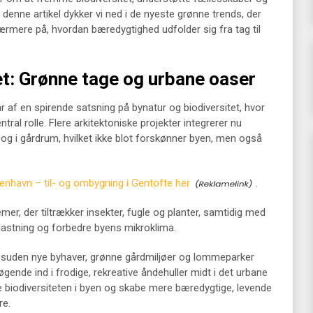
I denne artikel dykker vi ned i de nyeste grønne trends, der
rmere på, hvordan bæredygtighed udfolder sig fra tag til
et: Grønne tage og urbane oaser
r af en spirende satsning på bynatur og biodiversitet, hvor
ral rolle. Flere arkitektoniske projekter integrerer nu
 og i gårdrum, hvilket ikke blot forskønner byen, men også
nhavn – til- og ombygning i Gentofte her
.
, der tiltrækker insekter, fugle og planter, samtidig med
elastning og forbedre byens mikroklima.
esuden nye byhaver, grønne gårdmiljøer og lommeparker
ende ind i frodige, rekreative åndehuller midt i det urbane
yrke biodiversiteten i byen og skabe mere bæredygtige, levende
re.