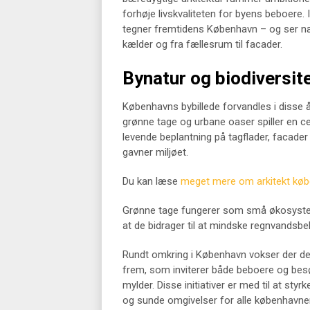
forhøje livskvaliteten for byens beboere. 
tegner fremtidens København – og ser næ
kælder og fra fællesrum til facader.
Bynatur og biodiversit
Københavns bybillede forvandles i disse å
grønne tage og urbane oaser spiller en cent
levende beplantning på tagflader, facader
gavner miljøet.
Du kan læse
meget mere om arkitekt købe
Grønne tage fungerer som små økosystemer
at de bidrager til at mindske regnvandsb
Rundt omkring i København vokser der d
frem, som inviterer både beboere og besøg
mylder. Disse initiativer er med til at st
og sunde omgivelser for alle københavne