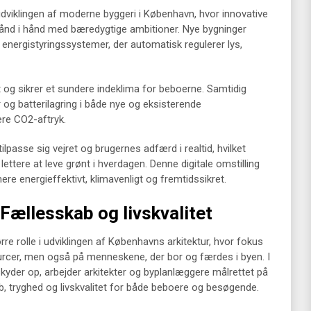
i udviklingen af moderne byggeri i København, hvor innovative
 hånd i hånd med bæredygtige ambitioner. Nye bygninger
energistyringssystemer, der automatisk regulerer lys,
 og sikrer et sundere indeklima for beboerne. Samtidig
og batterilagring i både nye og eksisterende
vere CO2-aftryk.
lpasse sig vejret og brugernes adfærd i realtid, hvilket
ttere at leve grønt i hverdagen. Denne digitale omstilling
re energieffektivt, klimavenligt og fremtidssikret.
Fællesskab og livskvalitet
rre rolle i udviklingen af Københavns arkitektur, hvor fokus
ourcer, men også på menneskene, der bor og færdes i byen. I
kyder op, arbejder arkitekter og byplanlæggere målrettet på
, tryghed og livskvalitet for både beboere og besøgende.