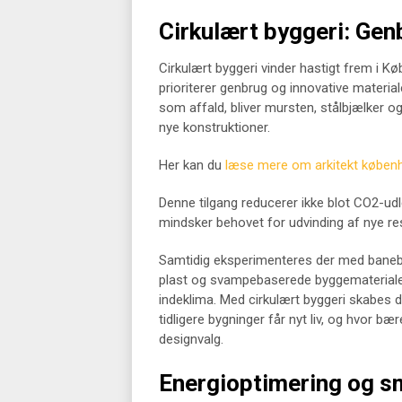
Cirkulært byggeri: Gen
Cirkulært byggeri vinder hastigt frem i K
prioriterer genbrug og innovative material
som affald, bliver mursten, stålbjælker 
nye konstruktioner.
Her kan du
læse mere om arkitekt køben
Denne tilgang reducerer ikke blot CO2-ud
mindsker behovet for udvinding af nye re
Samtidig eksperimenteres der med banebr
plast og svampebaserede byggematerialer, 
indeklima. Med cirkulært byggeri skabes de
tidligere bygninger får nyt liv, og hvor 
designvalg.
Energioptimering og s