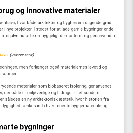
brug og innovative materialer
øbenhavn, hvor både arkitekter og bygherrer i stigende grad
er i nye projekter. I stedet for at lade gamle bygninger ende
og trægulve nu ofte omhyggeligt demonteret og genanvendt i
havn
.
ledningen, men forlænger også materialernes levetid og
ssourcer.
ydende materialer som biobaseret isolering, genanvendt
der både er miljøvenlige og bidrager til et sundere
r således en ny arkitektonisk æstetik, hvor historien fra
bæredygtighed tænkes ind i hvert eneste byggemateriale og
marte bygninger