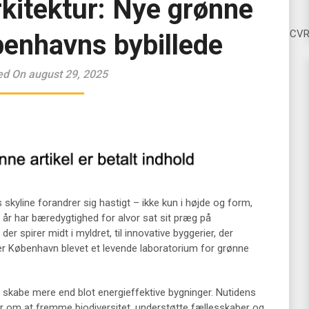
kitektur: Nye grønne
CV
benhavns bybillede
ed On august 29, 2025
 skyline forandrer sig hastigt – ikke kun i højde og form,
 år har bæredygtighed for alvor sat sit præg på
er spirer midt i myldret, til innovative byggerier, der
 er København blevet et levende laboratorium for grønne
t skabe mere end blot energieffektive bygninger. Nutidens
r om at fremme biodiversitet, understøtte fællesskaber og