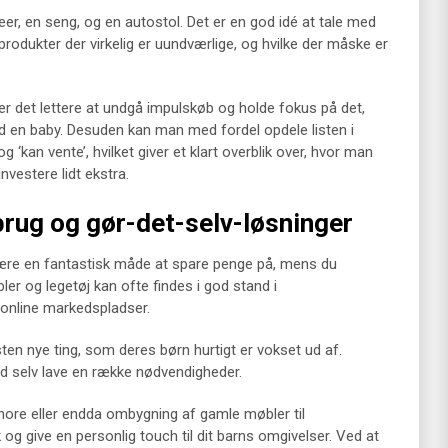
eer, en seng, og en autostol. Det er en god idé at tale med
e produkter der virkelig er uundværlige, og hvilke der måske er
ver det lettere at undgå impulskøb og holde fokus på det,
ed en baby. Desuden kan man med fordel opdele listen i
og ‘kan vente’, hvilket giver et klart overblik over, hvor man
vestere lidt ekstra.
rug og gør-det-selv-løsninger
ære en fantastisk måde at spare penge på, mens du
bler og legetøj kan ofte findes i god stand i
 online markedspladser.
en nye ting, som deres børn hurtigt er vokset ud af.
tid selv lave en række nødvendigheder.
snore eller endda ombygning af gamle møbler til
 give en personlig touch til dit barns omgivelser. Ved at