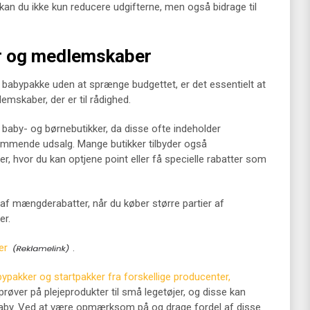
kan du ikke kun reducere udgifterne, men også bidrage til
er og medlemskaber
n babypakke uden at sprænge budgettet, er det essentielt at
emskaber, der er til rådighed.
 baby- og børnebutikker, da disse ofte indeholder
ommende udsalg. Mange butikker tilbyder også
, hvor du kan optjene point eller få specielle rabatter som
f mængderabatter, når du køber større partier af
er.
er
.
bypakker og startpakker fra forskellige producenter,
røver på plejeprodukter til små legetøjer, og disse kan
 baby. Ved at være opmærksom på og drage fordel af disse