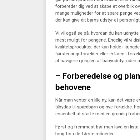
forbereder dig ved at skabe et overblik ove
mange muligheder for at spare penge ved
der kan give dit barns udstyr et personlig
Vi vil også se på, hvordan du kan udnytte 
mest muligt for pengene. Endelig vil vi dis
kvalitetsprodukter, der kan holde i længd
førstegangsforælder eller erfaren i forældr
at navigere i junglen af babyudstyr uden
– Forberedelse og plan
behovene
Når man venter en lille ny, kan det være e
tilbydes til spædbørn og nye forældre. For
essentielt at starte med en grundig forbe
Først og fremmest bør man lave en liste
brug for i de første måneder.