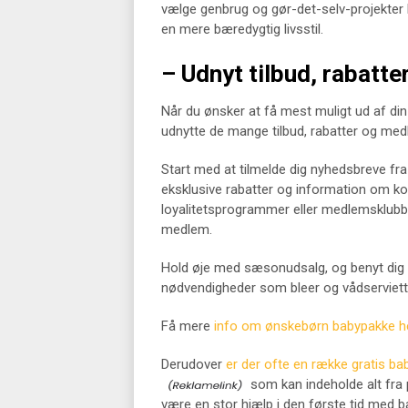
vælge genbrug og gør-det-selv-projekter 
en mere bæredygtig livsstil.
– Udnyt tilbud, rabatt
Når du ønsker at få mest muligt ud af di
udnytte de mange tilbud, rabatter og medl
Start med at tilmelde dig nyhedsbreve fra
eksklusive rabatter og information om k
loyalitetsprogrammer eller medlemsklubber
medlem.
Hold øje med sæsonudsalg, og benyt dig a
nødvendigheder som bleer og vådserviett
Få mere
info om ønskebørn babypakke h
Derudover
er der ofte en række gratis ba
som kan indeholde alt fra p
være en stor hjælp i den første tid med