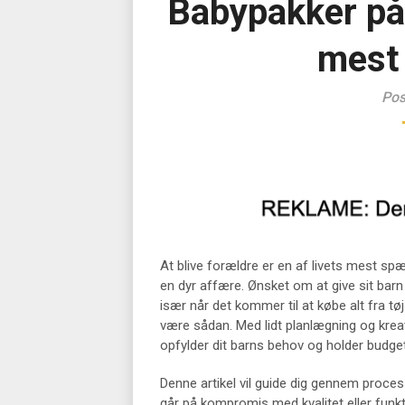
Babypakker på
mest
Pos
At blive forældre er en af livets mest 
en dyr affære. Ønsket om at give sit barn d
især når det kommer til at købe alt fra tøj
være sådan. Med lidt planlægning og kre
opfylder dit barns behov og holder budget
Denne artikel vil guide dig gennem proce
går på kompromis med kvalitet eller funkti