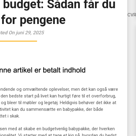
 budget: Sådan får du
CV
 for pengene
ted On juni 29, 2025
spændende og omvæltende oplevelser, men det kan også være
en bedste start på livet kan hurtigt føre til et overforbrug,
 og bleer til møbler og legetøj. Heldigvis behøver det ikke at
ativitet kan du sammensætte en babypakke, der både
tet i skak.
ssen med at skabe en budgetvenlig babypakke, der hverken
onalitet. Vi starter med at tage et kig på, hvordan du bedst