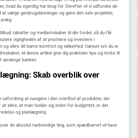
r, hvad du egentlig har brug for. Derefter vil vi udforske de
 at vælge genbrugsløsninger og gøre-det-selv-projekter,
t præg.
tilbud, rabatter og medlemskaber til din fordel, så du får
kutere vigtigheden af at prioritere og investere i
en og sikre dit barns komfort og sikkerhed. Uanset om du er
eskabet, vil denne artikel give dig praktiske tips og tricks til
 at sprænge banken.
lægning: Skab overblik over
n udfordring at navigere i den overflod af produkter, der
 at sikre, at man holder sig inden for budgettet, er det
redelse og planlægning.
 over de absolut nødvendige ting, som spædbarnet vil have