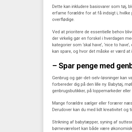
Dette kan inkludere basisvarer som tøj, bl
erfarne forældre for at få indsigt i, hvilk
overflødige.
Ved at prioritere de essentielle behov bli
der virkelig gør en forskel i hverdagen m
kategorier som ‘skal have’, ‘nice to have’, 
kan spare, og hvor det måske er værd at in
– Spar penge med genb
Genbrug og gør-det-selv-løsninger kan v
forbereder dig på den lille ny. Babytøj, mø
genbrugsbutikker, på loppemarkeder eller
Mange forældre sælger eller forærer næst
Derudover kan du med lidt kreativitet og 
Strikning af babytæpper, syning af sutte
børneværelset kan både være økonomisk og